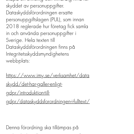
skyddet av personuppgifter.
Dataskyddsförordningen ersatte
personuppgiftslagen (PUL), som innan
2018 reglerade hur företag fick samla
in och använda personuppgifter i
Sverige. Hela texten till
Dataskyddsförordningen finns på
Integritetsskyddsmyndighetens
webbplats:
https://www.imy.se/verksamhet/data
skydd/det-har-galler-enligt-
gdpr/introduktion-till-
gdpr/dataskyddsforordningen-i-fulltext/
Denna förordning ska tillämpas på