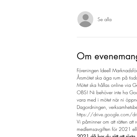
Se alla
Om eveneman
Föreningen Ideell Marknadsfö
Årsmötet ska äga rum på tis
Mötet ska hållas online via 
OBS! Ni behöver inte ha Googl
vara med i mötet när ni öppn
Dagordningen, verksamhetsberä
https://drive.google.com/
Vi påminner om att rätten att 
medlemsavgiften för 2021 ell
2021 då har du rätt att rösta 