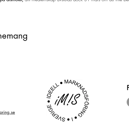
enemang
oring.se