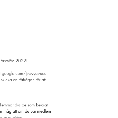
de årsmöte 2022!
t.google.com/jvc-vyas-uea
kicka en förfrågan för att 
 
medlemmar dvs de som betalat 
 ihåg att om du var medlem 
talar avgiften…