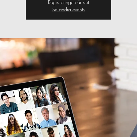
Registreringen är slut
Se andra events