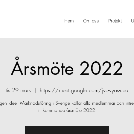
Hem
Om oss
Projekt
U
Årsmöte 2022
tis 29 mars
  |  
https://meet.google.com/jvc-vyas-uea
gen Ideell Marknadsföring i Sverige kallar alla medlemmar och intr
till kommande årsmöte 2022!