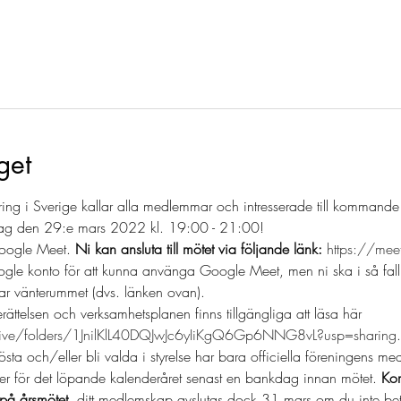
get
ring i Sverige kallar alla medlemmar och intresserade till komman
dag den 29:e mars 2022 kl. 19:00 - 21:00!
Google Meet. 
Ni kan ansluta till mötet via följande länk:
https://mee
e konto för att kunna använga Google Meet, men ni ska i så fall s
ar vänterummet (dvs. länken ovan).
ttelsen och verksamhetsplanen finns tillgängliga att läsa här 
drive/folders/1JnilKlL40DQJwJc6yIiKgQ6Gp6NNG8vL?usp=sharing
.
rösta och/eller bli valda i styrelse har bara officiella föreningens 
er för det löpande kalenderåret senast en bankdag innan mötet. 
Kom
på årsmötet, 
ditt medlemskap avslutas dock 31 mars om du inte be