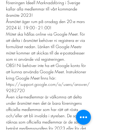
Föreningen Ideell Marknadsföring i Sverige 
kallar alla medlemmar till vårt kommande 
årsmöte 2023!
Årsmötet äger rum på onsdag den 20:e mars 
2024 kl. 19:00 - 21:00!
Mötet ska hållas online via Google Meet. För 
att delta i årsmötet behöver ni registrera er via 
formuläret nedan. Länken till Google Meets-
mötet kommer att skickas till de e-postadresser 
som ni använde vid registreringen.
OBS! Ni behöver inte ha ett Google konto för 
att kunna använda Google Meet. Instruktioner 
kring Google Meet finns här:
https://support.google.com/a/users/answer/
9282720
Även icke-medlemmar är välkomna att delta 
under årsmötet men det är bara föreningens 
officiella medlemmar som har rätt att rösta 
och/eller att bli invalda i styrelsen. De som 
räknas som officiella medlemmar är de som 
betalat medlemsavgiften för 2023 eller för det 