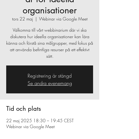
organisationer
tors 22 maj
  |  
Webinar via Google Meet
Välkomna till vårt webbinarium där vi ska
diskutera hur ideella organisationer kan lära
känna och förstå sina målgrupper, med fokus på
att använda befintliga resurser på ett effektivt
sätt.
Registrering är stängd
Se andra evenemang
Tid och plats
22 maj 2025 18:30 – 19:45 CEST
Webinar via Google Meet