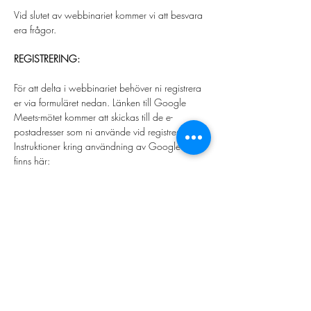
Vid slutet av webbinariet kommer vi att besvara 
era frågor.
REGISTRERING:
För att delta i webbinariet behöver ni registrera 
er via formuläret nedan. Länken till Google 
Meets-mötet kommer att skickas till de e-
postadresser som ni använde vid registreringen. 
Instruktioner kring användning av Google Meet 
finns här:
https://support.google.com/a/users/answer/
9300131?hl=sv
Detta är ett återkommande webbinarium. Om 
ni inte kan delta vid detta tillfälle, så håll utkik i 
nyhetsflödet och i era inbjudningar för att få 
reda på när nästa tillfälle äger rum.
SPRÅK: