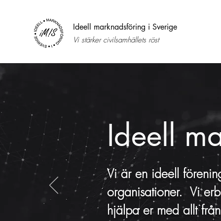
Ideell marknadsföring i Sverige
Vi stärker civilsamhällets röst
Ideell m
Vi är en ideell föreni
organisationer. Vi er
hjälpa er med allt från 