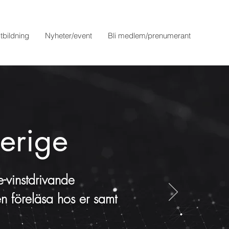
tbildning
Nyheter/event
Bli medlem/prenumerant
verige
e-vinstdrivande
n föreläsa hos er samt