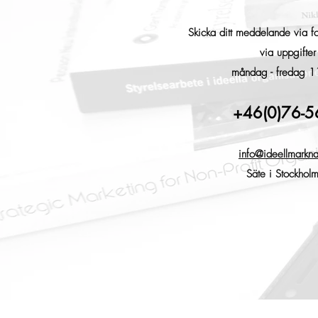
Skicka ditt meddelande via fo
via uppgifte
måndag - fredag 1
+46(0)76-
info@ideellmarkna
Säte i Stockhol