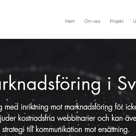
Hem
Om oss
Projekt
U
arknadsföring i S
ng med inriktning mot marknadsföring för ick
bjuder kostnadsfria webbinarier och kan äve
strategi till
kommunikation mot ersättning
.