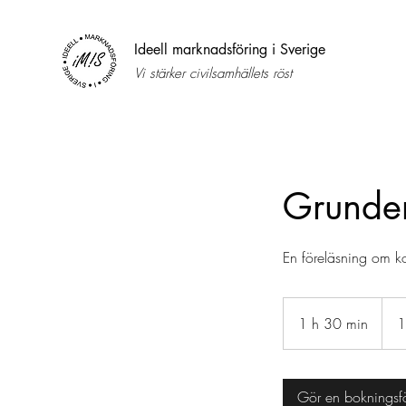
Ideell marknadsföring i Sverige
Vi stärker civilsamhällets röst
Grunder
En föreläsning om ko
1875
kr
1 h 30 min
1
1
inkl.
mom
3
0
m
Gör en bokningsf