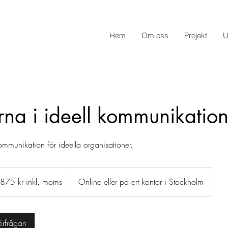
Hem
Om oss
Projekt
U
na i ideell kommunikatio
mmunikation för ideella organisationer.
875 kr inkl. moms
Online eller på ert kontor i Stockholm
s
örfrågan