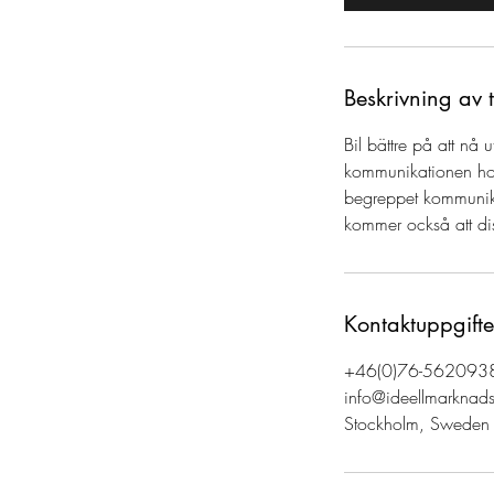
i
n
Beskrivning av 
Bil bättre på att nå
kommunikationen hos 
begreppet kommunikat
kommer också att dis
Kontaktuppgifte
+46(0)76-562093
info@ideellmarknads
Stockholm, Sweden