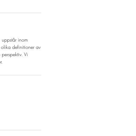
a uppstår inom
lika definitioner av
perspektiv. Vi
r.