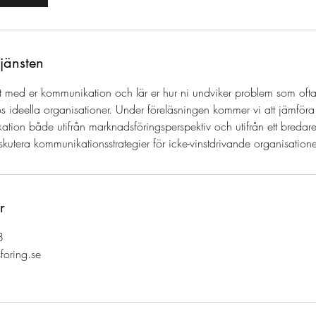
tjänsten
 ut med er kommunikation och lär er hur ni undviker problem som oft
ideella organisationer. Under föreläsningen kommer vi att jämföra o
ion både utifrån marknadsföringsperspektiv och utifrån ett bredare 
kutera kommunikationsstrategier för icke-vinstdrivande organisatione
r
8
foring.se