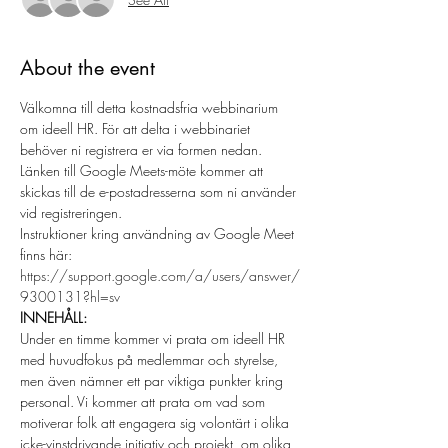
About the event
Välkomna till detta kostnadsfria webbinarium 
om ideell HR. För att delta i webbinariet 
behöver ni registrera er via formen nedan. 
Länken till Google Meets-möte kommer att 
skickas till de e-postadresserna som ni använder 
vid registreringen. 
Instruktioner kring användning av Google Meet 
finns här: 
https://support.google.com/a/users/answer/
9300131?hl=sv
INNEHÅLL:
Under en timme kommer vi prata om ideell HR 
med huvudfokus på medlemmar och styrelse, 
men även nämner ett par viktiga punkter kring 
personal. Vi kommer att prata om vad som 
motiverar folk att engagera sig volontärt i olika 
icke-vinstdrivande initiativ och projekt, om olika 