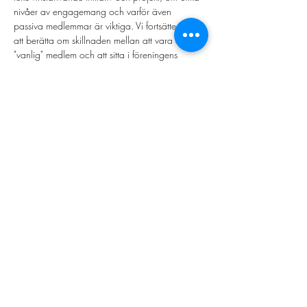
nivåer av engagemang och varför även 
passiva medlemmar är viktiga. Vi fortsätter med 
att berätta om skillnaden mellan att vara en 
"vanlig" medlem och att sitta i föreningens 
styrelse och vad ni behöver tänka efter när er 
organisation söker en ny styrelse.
Till slutet av webbinarium kommer vi svara på 
era frågor.
Detta är ett återkommande webbinarium. För er 
som…
Show more >
Share this event
Contact us