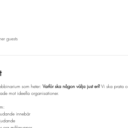
her guests
t
webbinarium som heter: 
Varför ska någon välja just er?
 Vi ska prata
tade mot ideella organisationer. 
om:
judande innebär
rbjudande
r era målgrupper