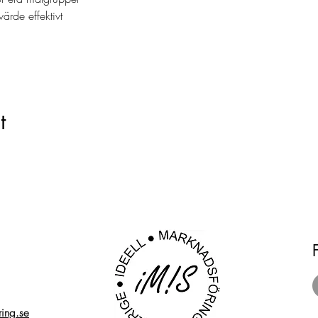
ärde effektivt
t
ring.se