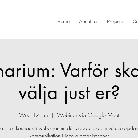
Home
About us
Projects
Co
arium: Varför sk
välja just er?
Wed 17 Jun
  |  
Webinar via Google Meet
 till ett kostnadsfri webbinarium där vi ska prata om värdeerbjud
kommunikation i ideella organisationer