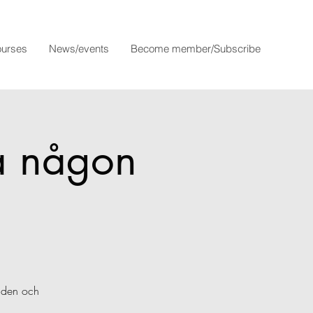
urses
News/events
Become member/Subscribe
a någon
anden och