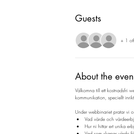
Guests
+ 1 ot
About the even
Välkomna till ett kostnadsfri 
kommunikation, speciellt inrik
Under webbinariet pratar vi 
Vad värde och värdeerb
Hur ni hittar ert unika e
Vad som skapar värde fö