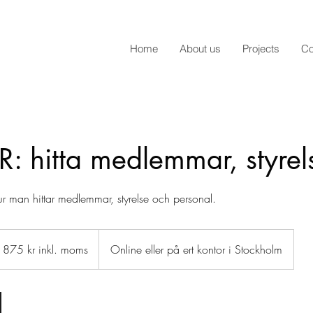
Home
About us
Projects
Co
HR: hitta medlemmar, styrel
r man hittar medlemmar, styrelse och personal.
5
1875 kr inkl. moms
Online eller på ert kontor i Stockholm
s