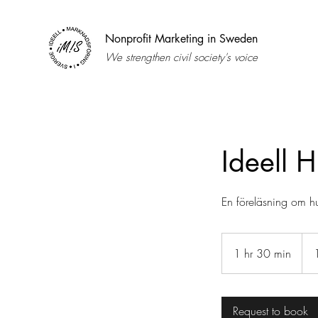
Nonprofit Marketing in Sweden
We strengthen civil society's voice
Ideell 
En föreläsning om hu
187
kr
1 hr 30 min
1
inkl.
mom
h
3
0
Request to book