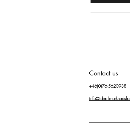
m
i
n
Contact us
+46(0)76-5620938
info@ideellmarknadsfo